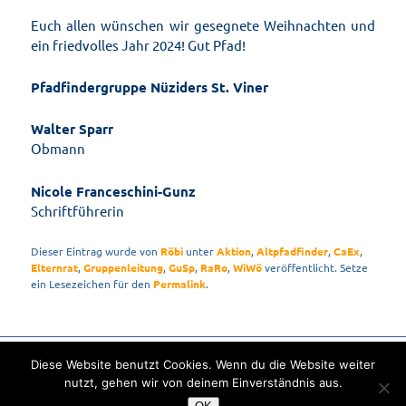
Euch allen wünschen wir gesegnete Weihnachten und
ein friedvolles Jahr 2024! Gut Pfad!
Pfadfindergruppe Nüziders St. Viner
Walter Sparr
Obmann
Nicole Franceschini-Gunz
Schriftführerin
Dieser Eintrag wurde von
Röbi
unter
Aktion
,
Altpfadfinder
,
CaEx
,
Elternrat
,
Gruppenleitung
,
GuSp
,
RaRo
,
WiWö
veröffentlicht. Setze
ein Lesezeichen für den
Permalink
.
Diese Website benutzt Cookies. Wenn du die Website weiter
© 2026 - Pfadfindergruppe Nüziders St. Viner -
Impressum
-
Datenschutzerklärung
nutzt, gehen wir von deinem Einverständnis aus.