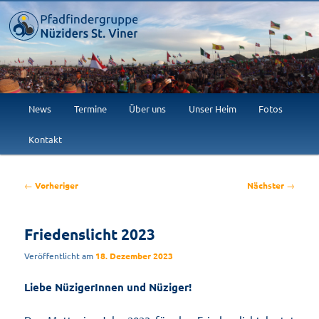
Willkommen im Abenteuer!
Pfadfindergruppe Nüziders St.
Viner
Hauptmenü
News
Termine
Über uns
Unser Heim
Fotos
Zum
Kontakt
primären
Inhalt
Beitragsnavigation
←
Vorheriger
Nächster
→
springen
Friedenslicht 2023
Veröffentlicht am
18. Dezember 2023
Liebe NüzigerInnen und Nüziger!