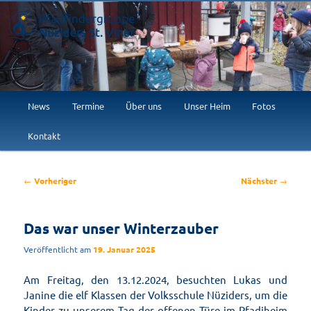
Willkommen im Abenteuer!
Pfadfindergruppe Nüziders St.
Viner
Hauptmenü
News
Termine
Über uns
Unser Heim
Fotos
Zum
Kontakt
primären
Inhalt
Beitragsnavigation
←
Vorheriger
Nächster
→
springen
Das war unser Winterzauber
Veröffentlicht am
19. Januar 2025
Am Freitag, den 13.12.2024, besuchten Lukas und
Janine die elf Klassen der Volksschule Nüziders, um die
Kinder zu unserem Tag der offenen Türe im Pfadiheim