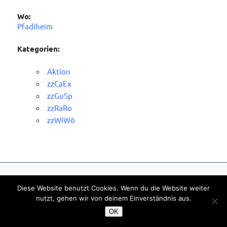
Wo:
Pfadiheim
Kategorien:
Aktion
zzCaEx
zzGuSp
zzRaRo
zzWiWö
© 2026 - Pfadfindergruppe Nüziders St. Viner -
Impressum
-
Datenschutzerklärung
Diese Website benutzt Cookies. Wenn du die Website weiter
nutzt, gehen wir von deinem Einverständnis aus.
OK