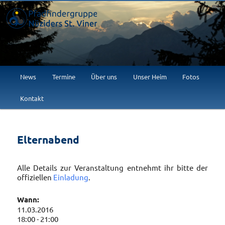
Willkommen im Abenteuer!
Pfadfindergruppe Nüziders St.
Viner
Hauptmenü
News
Termine
Über uns
Unser Heim
Fotos
Zum
Kontakt
primären
Inhalt
Elternabend
springen
Alle Details zur Veranstaltung entnehmt ihr bitte der
offiziellen
Einladung
.
Wann:
11.03.2016
18:00 - 21:00