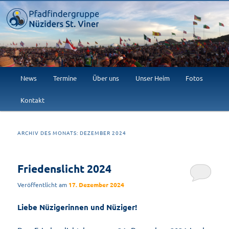
Willkommen im Abenteuer!
Pfadfindergruppe Nüziders St.
Viner
Hauptmenü
News
Termine
Über uns
Unser Heim
Fotos
Zum
Zum
Kontakt
primären
sekundären
Inhalt
Inhalt
ARCHIV DES MONATS:
DEZEMBER 2024
springen
springen
Friedenslicht 2024
Veröffentlicht am
17. Dezember 2024
Liebe Nüzigerinnen und Nüziger!