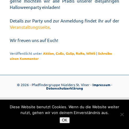
gerne möchten wir alle Pfadis unserer diesjährigen
Halloweenparty einladen!
Details zur Party und zur Anmeldung findet ihr auf der
Veranstaltungsseite
.
Wir freuen uns auf Euch!
Veröffentlicht unter
Aktion
,
CaEx
,
GuSp
,
RaRo
,
WiWö
|
Schreibe
einen Kommentar
© 2026 - Pfadfindergruppe Nüziders St. Viner -
Impressum
-
Datenschutzerklärung
Diese Website benutzt Cookies. Wenn du die Website weiter
nutzt, gehen wir von deinem Einverständnis aus.
OK