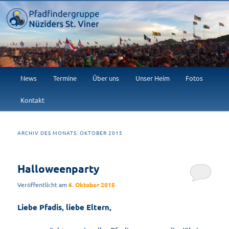
Willkommen im Abenteuer!
Pfadfindergruppe Nüziders St.
Viner
Hauptmenü
News
Termine
Über uns
Unser Heim
Fotos
Zum
Zum
Kontakt
primären
sekundären
Inhalt
Inhalt
ARCHIV DES MONATS:
OKTOBER 2015
springen
springen
Halloweenparty
Veröffentlicht am
6. Oktober 2015
Liebe Pfadis, liebe Eltern,