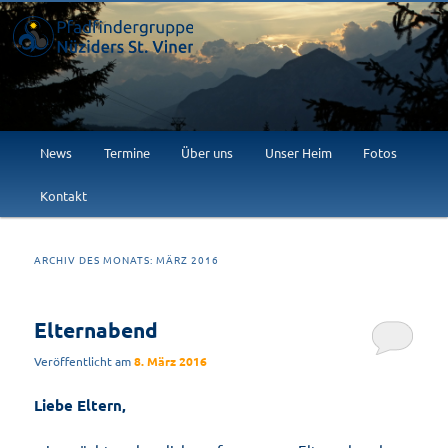
Willkommen im Abenteuer!
Pfadfindergruppe Nüziders St.
Viner
Hauptmenü
News
Termine
Über uns
Unser Heim
Fotos
Zum
Zum
Kontakt
primären
sekundären
Inhalt
Inhalt
ARCHIV DES MONATS:
MÄRZ 2016
springen
springen
Elternabend
Veröffentlicht am
8. März 2016
Liebe Eltern,