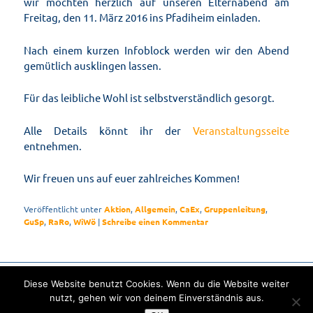
wir möchten herzlich auf unseren Elternabend am
Freitag, den 11. März 2016 ins Pfadiheim einladen.
Nach einem kurzen Infoblock werden wir den Abend
gemütlich ausklingen lassen.
Für das leibliche Wohl ist selbstverständlich gesorgt.
Alle Details könnt ihr der
Veranstaltungsseite
entnehmen.
Wir freuen uns auf euer zahlreiches Kommen!
Veröffentlicht unter
Aktion
,
Allgemein
,
CaEx
,
Gruppenleitung
,
GuSp
,
RaRo
,
WiWö
|
Schreibe einen Kommentar
Diese Website benutzt Cookies. Wenn du die Website weiter
© 2026 - Pfadfindergruppe Nüziders St. Viner -
Impressum
-
Datenschutzerklärung
nutzt, gehen wir von deinem Einverständnis aus.